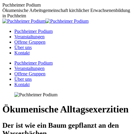
Zum
Puchheimer Podium
Inhalt
Ökumenische Arbeitsgemeinschaft kirchlicher Erwachsenenbildung
springen
in Puchheim
Puchheimer Podium
Veranstaltungen
Offene Gruppen
Über uns
Kontakt
Puchheimer Podium
Veranstaltungen
Offene Gruppen
Über uns
Kontakt
Ökumenische Alltagsexerzitien
Der ist wie ein Baum gepflanzt an den
Wasserbächen