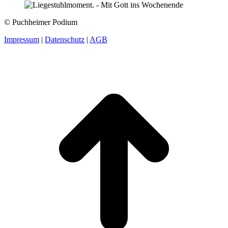
© Puchheimer Podium
Impressum
|
Datenschutz
|
AGB
t
T